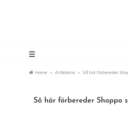
Skip
to
content
Home
»
Artiklarna
»
Så här förbereder Sho
Så här förbereder Shoppo s