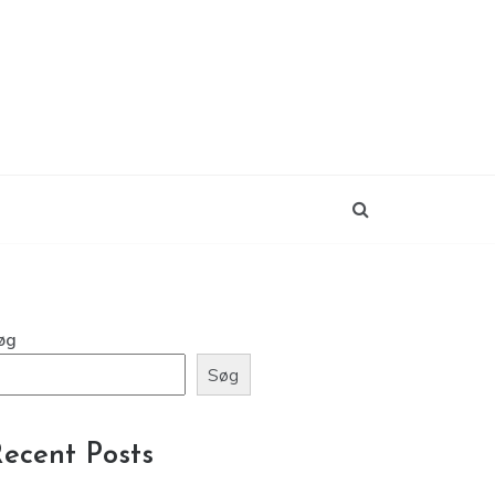
øg
Søg
ecent Posts