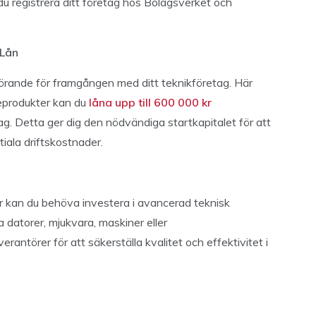
du registrera ditt företag hos Bolagsverket och
 Lån
vgörande för framgången med ditt teknikföretag. Här
neprodukter kan du
låna upp till 600 000 kr
tag. Detta ger dig den nödvändiga startkapitalet för att
tiala driftskostnader.
 kan du behöva investera i avancerad teknisk
a datorer, mjukvara, maskiner eller
leverantörer för att säkerställa kvalitet och effektivitet i