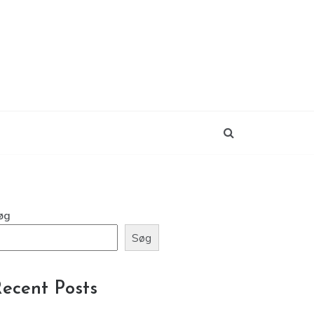
øg
Søg
ecent Posts