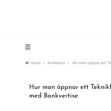
Skip
to
content
Home
»
Artiklarna
»
Hur man öppnar ett Te
Hur man öppnar ett Teknikf
med Bankvertise